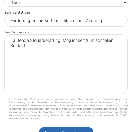
Berichterstattung:
Ihre Kommentare:
Ich stimme der Verarbeitung meiner personenbezogenen Daten gemäß dem Datenschutzgesetz im
Zusammenhang mit dem Versenden des Servicebewertungsformulars zu. Die im Servicebewertungsformular
eingegebenen Daten werden zur Beantwortung gemäß der
Datenschutzrichtlinie
verarbeitet. Die Angabe von Daten
ist freiwillig, aber zur Bearbeitung der Anfrage erforderlich. Ich wurde darüber informiert, dass mir das Recht auf
Zugang zu meinen Daten, die Möglichkeit zur Korrektur und zum Anhalten ihrer Verarbeitung zusteht. Der
Datenverwalter ist Credos Accounting Services Sp. z o.o. mit Sitz in Warschau, ul. Domaniewska 47, 02-672
Warschau, NIP: 5272672650.