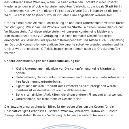
des Virtuellen Büros Wrocław, wenn Sie einen einfachen Kontakt in einer unserer
Niederlassungen in Wrocław herstellen möchten. Vielleicht ist die ideale Stadt für Ihr
Unternehmen Kattowitz? In diesem Fall ist das Virtuelle Büro in Kattowitz die beste
Wahl. Sie entscheiden jedoch, wo Ihr virtuelles Büro angesiedelt werden soll!
Credos bietet diese Art von Dienstleistung an und stellt Unternehmern virtuelle Büros
zur Verfügung. Warschau und Wrocław sind die Städte, in denen unsere Dienste zur
Verfügung steht. Auf diese Weise stellen wir unseren Kunden eine Melde- und
Korrespondenzadresse zur Verfügung, die einen normalen Geschäftsbetrieb
ermöglicht. Wir sammeln und speichern Korrespondenz und bieten auch Buchhaltung
an. Dadurch können alle notwendigen Dokumente sofort verwendet werden und ihr
Umlauf wird rationalisiert. Offizielle Inspektionen können auch vor Ort durchgeführt
werden.
Unsere Dienstleistungen sind die beste Lösung für:
Kleine Unternehmen, die nicht vor Ort verkaufen und keine Mitarbeiter
haben.
Unternehmen, die sich selbst organisieren, und deren registrierte Adresse für
ihre Registrierung erforderlich ist.
Eigentümer, die den Standort des Firmensitzes nicht preisgeben wollen;
meistens ist es derselbe Ort wie die Wohnadresse.
Bei wirtschaftlichen Aktivitäten, die einem anderen Finanzamt unterstehen.
Unternehmen, die nicht mehr im Geschäft sind.
Die Nutzung unseres virtuellen Büros ist der beste Weg, um die Kosten für die
Geschäftstätigkeit erheblich zu senken. Wrocław, Warszawa, Katowice - unsere
Zweigstellen stehen Ihnen zur Verfügung. Schauen Sie einfach bei uns vorbei.